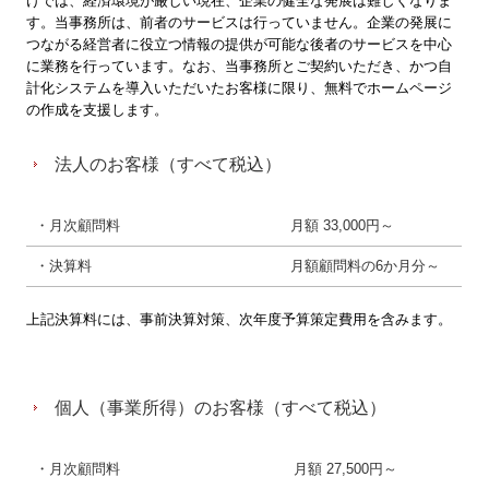
けでは、経済環境が厳しい現在、企業の健全な発展は難しくなりま
す。当事務所は、前者のサービスは行っていません。企業の発展に
2026年
つながる経営者に役立つ情報の提供が可能な後者のサービスを中心
に業務を行っています。なお、当事務所とご契約いただき、かつ自
お問い合わせ
計化システムを導入いただいたお客様に限り、無料でホームページ
の作成を支援します。
個人情報保護方針
法人のお客様（すべて税込）
電帳法・インボイス最新情報
・月次顧問料
月額 33,000円～
・決算料
月額顧問料の6か月分～
上記決算料には、事前決算対策、次年度予算策定費用を含みます。
個人（事業所得）のお客様（すべて税込）
・月次顧問料
月額 27,500円～