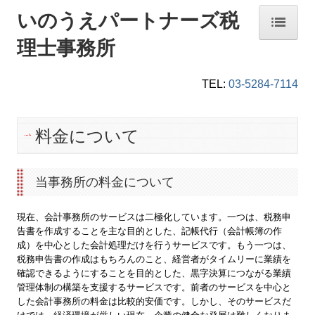
いのうえパートナーズ税
理士事務所
ホーム
TEL:
03-5284-7114
事務所紹介
業務案内
料金について
お役立ちコンテンツ
料金について
当事務所の料金について
事務所通信
現在、会計事務所のサービスは二極化しています。一つは、税務申
告書を作成することを主な目的とした、記帳代行（会計帳簿の作
2023年
成）を中心とした会計処理だけを行うサービスです。もう一つは、
税務申告書の作成はもちろんのこと、経営者がタイムリーに業績を
2024年
確認できるようにすることを目的とした、黒字決算につながる業績
管理体制の構築を支援するサービスです。前者のサービスを中心と
2025年
した会計事務所の料金は比較的安価です。しかし、そのサービスだ